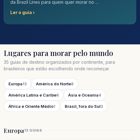
da Brazil Lines para quem quer morar no …
Ler o guia ›
Lugares para morar pelo mundo
35 guias de destino organizados por continente, para
brasileiros que estão escolhendo onde recomeçar.
Europa
América do Norte
13
8
América Latina e Caribe
Ásia e Oceania
6
4
África e Oriente Médio
Brasil, fora do Sul
1
3
Europa
13 GUIAS