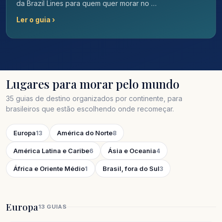
da Brazil Lines para quem quer morar no …
Ler o guia ›
Lugares para morar pelo mundo
35 guias de destino organizados por continente, para
brasileiros que estão escolhendo onde recomeçar.
Europa
América do Norte
13
8
América Latina e Caribe
Ásia e Oceania
6
4
África e Oriente Médio
Brasil, fora do Sul
1
3
Europa
13 GUIAS