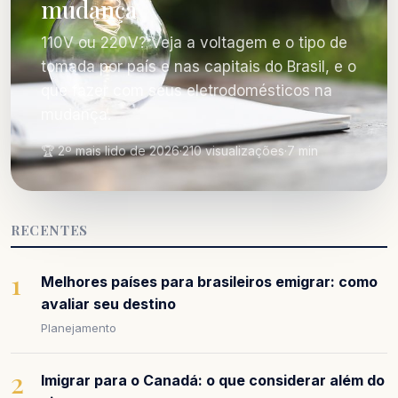
mudança
110V ou 220V? Veja a voltagem e o tipo de
tomada por país e nas capitais do Brasil, e o
que fazer com seus eletrodomésticos na
mudança.
🏆 2º mais lido de 2026
·
210 visualizações
·
7 min
RECENTES
1
Melhores países para brasileiros emigrar: como
avaliar seu destino
Planejamento
2
Imigrar para o Canadá: o que considerar além do