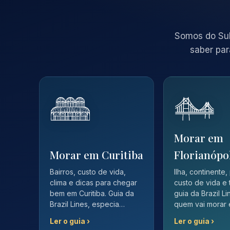
Somos do Sul
saber par
Morar em
Morar em Curitiba
Florianópo
Bairros, custo de vida,
Ilha, continente,
clima e dicas para chegar
custo de vida e 
bem em Curitiba. Guia da
guia da Brazil L
Brazil Lines, especia…
quem vai morar
Ler o guia ›
Ler o guia ›