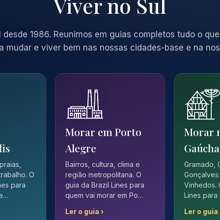
Viver no Sul
 desde 1986. Reunimos em guias completos tudo o que
a mudar e viver bem nas nossas cidades-base e na nos
Morar em Porto
Morar 
lis
Alegre
Gaúcha
 praias,
Bairros, cultura, clima e
Gramado, 
trabalho. O
região metropolitana. O
Gonçalves 
ines para
guia da Brazil Lines para
Vinhedos. 
 e…
quem vai morar em Po…
Lines para
Ler o guia ›
Ler o guia 