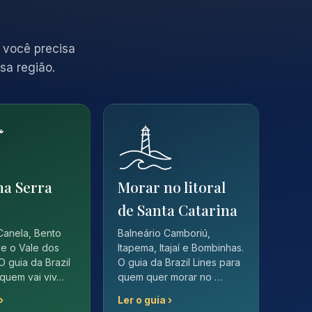
 você precisa
sa região.
na Serra
Morar no litoral
de Santa Catarina
Canela, Bento
Balneário Camboriú,
e o Vale dos
Itapema, Itajaí e Bombinhas.
O guia da Brazil
O guia da Brazil Lines para
 quem vai viv…
quem quer morar no …
›
Ler o guia ›