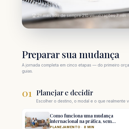
na mudança.
🏆 2º mais lido de sempre
·
210 visualizações
·
7 min
Preparar sua mudança
A jornada completa em cinco etapas — do primeiro orça
guias.
01
Planejar e decidir
Escolher o destino, o modal e o que realmente va
Como funciona uma mudança
internacional na prática, sem…
PLANEJAMENTO · 8 MIN