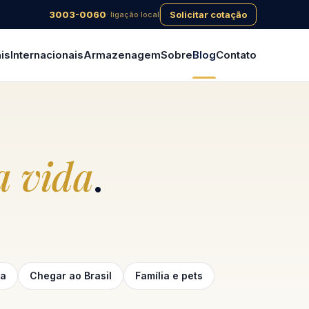
3003-0060
Solicitar cotação
· ligação local
is
Internacionais
Armazenagem
Sobre
Blog
Contato
 vida
.
ga
Chegar ao Brasil
Família e pets