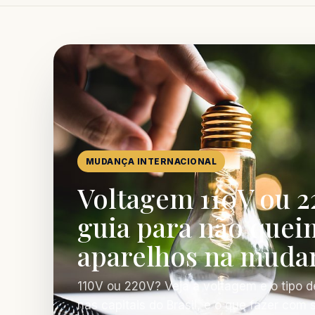
MUDANÇA INTERNACIONAL
Voltagem 110V ou 2
guia para não quei
aparelhos na muda
110V ou 220V? Veja a voltagem e o tipo d
nas capitais do Brasil, e o que fazer com