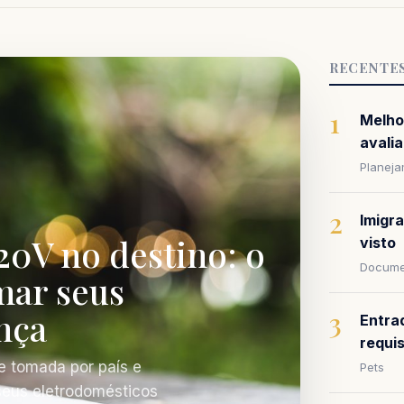
RECENTE
1
Melho
avalia
Planej
2
Imigr
20V no destino: o
visto
Docume
mar seus
nça
3
Entra
requi
e tomada por país e
Pets
 seus eletrodomésticos