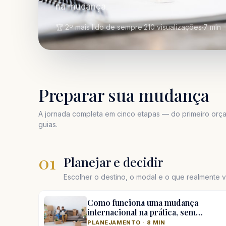
na mudança.
🏆 2º mais lido de sempre
·
210 visualizações
·
7 min
Preparar sua mudança
A jornada completa em cinco etapas — do primeiro orça
guias.
01
Planejar e decidir
Escolher o destino, o modal e o que realmente va
Como funciona uma mudança
internacional na prática, sem…
PLANEJAMENTO · 8 MIN