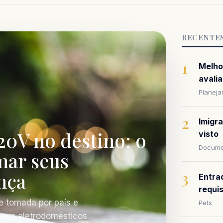
RECENTE
1
Melho
avalia
Planej
2
Imigr
20V no destino: o
visto
Docume
mar seus
nça
3
Entra
requi
e tomada por país e
Pets
 seus eletrodomésticos