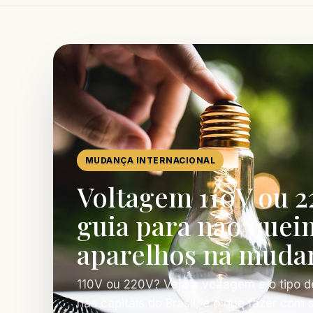
MUDANÇA INTERNACIONAL
Voltagem 110V ou 2
guia para não quei
aparelhos na muda
110V ou 220V? Veja a voltagem e o tipo d
nas capitais do Brasil, e o que fazer com