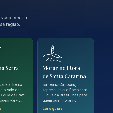
 você precisa
sa região.
na Serra
Morar no litoral
de Santa Catarina
Canela, Bento
Balneário Camboriú,
e o Vale dos
Itapema, Itajaí e Bombinhas.
O guia da Brazil
O guia da Brazil Lines para
 quem vai viv…
quem quer morar no …
›
Ler o guia ›