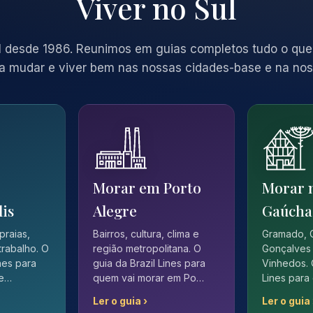
Viver no Sul
 desde 1986. Reunimos em guias completos tudo o que
a mudar e viver bem nas nossas cidades-base e na nos
Morar em Porto
Morar 
lis
Alegre
Gaúcha
 praias,
Bairros, cultura, clima e
Gramado, 
trabalho. O
região metropolitana. O
Gonçalves 
ines para
guia da Brazil Lines para
Vinhedos. 
 e…
quem vai morar em Po…
Lines para
Ler o guia ›
Ler o guia 