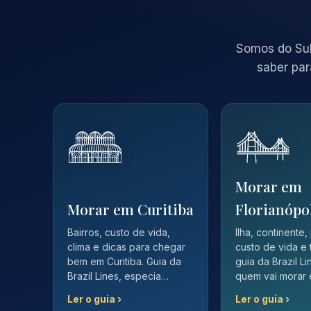
Somos do Sul
saber par
Morar em
Morar em Curitiba
Florianópo
Bairros, custo de vida,
Ilha, continente,
clima e dicas para chegar
custo de vida e 
bem em Curitiba. Guia da
guia da Brazil L
Brazil Lines, especia…
quem vai morar
Ler o guia ›
Ler o guia ›