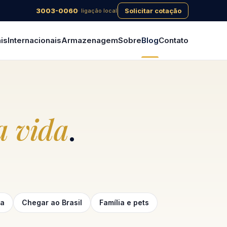
3003-0060
Solicitar cotação
· ligação local
is
Internacionais
Armazenagem
Sobre
Blog
Contato
 vida
.
ga
Chegar ao Brasil
Família e pets