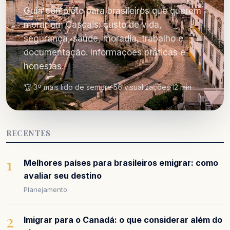
Guia completo para brasileiros que querem
morar em Cascais: custo de vida,
segurança, saúde, moradia, trabalho e
documentação. Informações práticas e
honestas.
🏆 3º mais lido de sempre
·
56 visualizações
·
12 min
RECENTES
1
Melhores países para brasileiros emigrar: como
avaliar seu destino
Planejamento
2
Imigrar para o Canadá: o que considerar além do