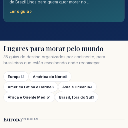
da Brazil Lines para quem quer morar no …
Ler o guia ›
Lugares para morar pelo mundo
35 guias de destino organizados por continente, para
brasileiros que estão escolhendo onde recomeçar.
Europa
América do Norte
13
8
América Latina e Caribe
Ásia e Oceania
6
4
África e Oriente Médio
Brasil, fora do Sul
1
3
Europa
13 GUIAS