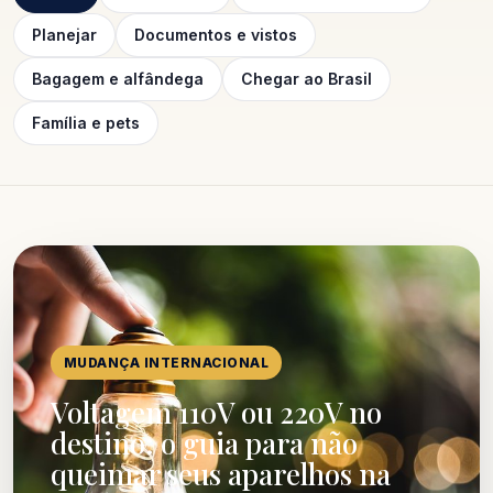
Planejar
Documentos e vistos
Bagagem e alfândega
Chegar ao Brasil
Família e pets
MUDANÇA INTERNACIONAL
Voltagem 110V ou 220V no
destino: o guia para não
queimar seus aparelhos na