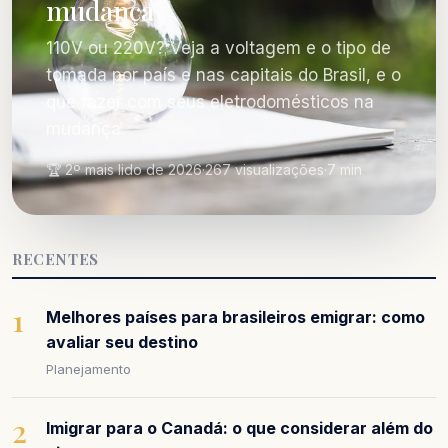
mudança
110V ou 220V? Veja a voltagem e o tipo de
tomada por país e nas capitais do Brasil, e o
que fazer com seus eletrodomésticos na
mudança.
🏆 2º mais lido de 2026
·
267 visualizações
·
7 min
RECENTES
1
Melhores países para brasileiros emigrar: como
avaliar seu destino
Planejamento
2
Imigrar para o Canadá: o que considerar além do