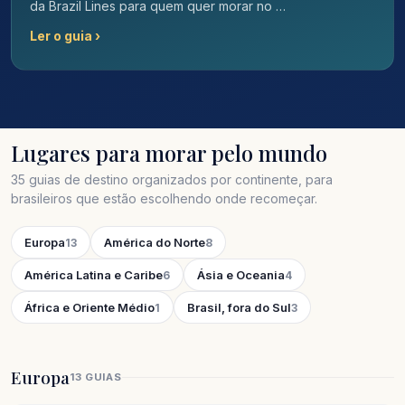
da Brazil Lines para quem quer morar no …
Ler o guia ›
Lugares para morar pelo mundo
35 guias de destino organizados por continente, para
brasileiros que estão escolhendo onde recomeçar.
Europa
América do Norte
13
8
América Latina e Caribe
Ásia e Oceania
6
4
África e Oriente Médio
Brasil, fora do Sul
1
3
Europa
13 GUIAS