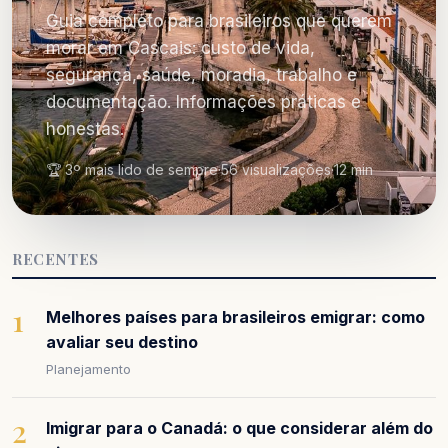
Guia completo para brasileiros que querem
morar em Cascais: custo de vida,
segurança, saúde, moradia, trabalho e
documentação. Informações práticas e
honestas.
🏆 3º mais lido de sempre
·
56 visualizações
·
12 min
RECENTES
1
Melhores países para brasileiros emigrar: como
avaliar seu destino
Planejamento
2
Imigrar para o Canadá: o que considerar além do