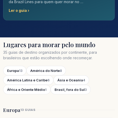
da Brazil Lines para quem quer morar no …
Ler o guia ›
Lugares para morar pelo mundo
35 guias de destino organizados por continente, para
brasileiros que estão escolhendo onde recomeçar.
Europa
América do Norte
13
8
América Latina e Caribe
Ásia e Oceania
6
4
África e Oriente Médio
Brasil, fora do Sul
1
3
Europa
13 GUIAS