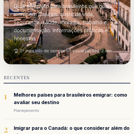
Guia completo para brasileiros que querem
morar em Cascais: custo de vida,
segurança, saúde, moradia, trabalho e
documentação. Informações práticas e
honestas.
🏆 3º mais lido de sempre
·
56 visualizações
·
12 min
RECENTES
1
Melhores países para brasileiros emigrar: como
avaliar seu destino
Planejamento
2
Imigrar para o Canadá: o que considerar além do