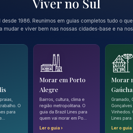
Viver no Sul
 desde 1986. Reunimos em guias completos tudo o que
a mudar e viver bem nas nossas cidades-base e na nos
Morar em Porto
Morar 
lis
Alegre
Gaúcha
 praias,
Bairros, cultura, clima e
Gramado, 
trabalho. O
região metropolitana. O
Gonçalves 
ines para
guia da Brazil Lines para
Vinhedos. 
 e…
quem vai morar em Po…
Lines para
Ler o guia ›
Ler o guia 