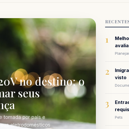
RECENTE
1
Melho
avalia
Planej
2
Imigr
20V no destino: o
visto
Docume
mar seus
nça
3
Entra
requi
e tomada por país e
Pets
 seus eletrodomésticos