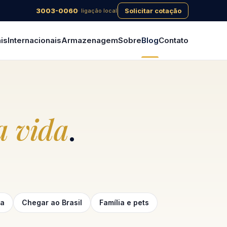
3003-0060
Solicitar cotação
· ligação local
is
Internacionais
Armazenagem
Sobre
Blog
Contato
 vida
.
ga
Chegar ao Brasil
Família e pets