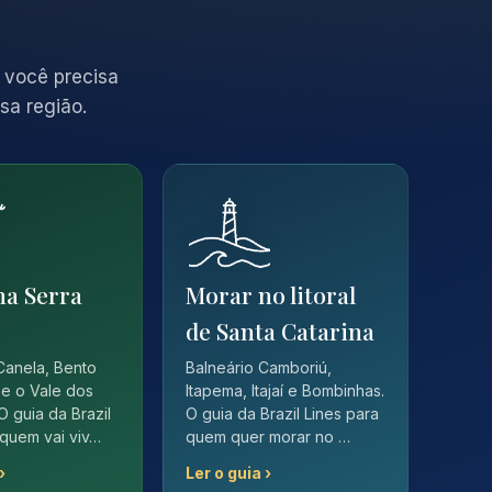
 você precisa
sa região.
na Serra
Morar no litoral
de Santa Catarina
Canela, Bento
Balneário Camboriú,
e o Vale dos
Itapema, Itajaí e Bombinhas.
O guia da Brazil
O guia da Brazil Lines para
 quem vai viv…
quem quer morar no …
›
Ler o guia ›