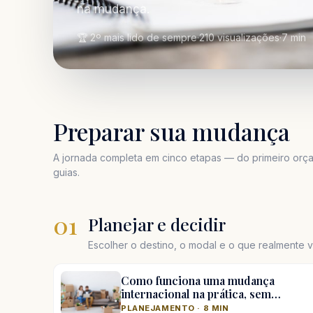
na mudança.
🏆 2º mais lido de sempre
·
210 visualizações
·
7 min
Preparar sua mudança
A jornada completa em cinco etapas — do primeiro orça
guias.
01
Planejar e decidir
Escolher o destino, o modal e o que realmente va
Como funciona uma mudança
internacional na prática, sem…
PLANEJAMENTO · 8 MIN