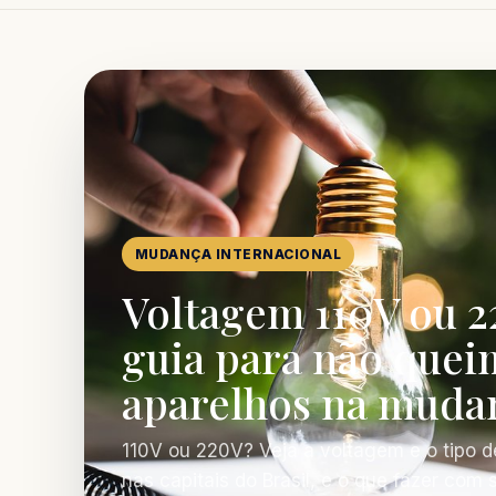
MUDANÇA INTERNACIONAL
Voltagem 110V ou 2
guia para não quei
aparelhos na muda
110V ou 220V? Veja a voltagem e o tipo d
nas capitais do Brasil, e o que fazer com