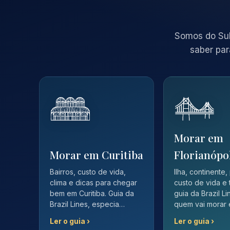
Somos do Sul
saber par
Morar em
Morar em Curitiba
Florianópo
Bairros, custo de vida,
Ilha, continente,
clima e dicas para chegar
custo de vida e 
bem em Curitiba. Guia da
guia da Brazil L
Brazil Lines, especia…
quem vai morar
Ler o guia ›
Ler o guia ›