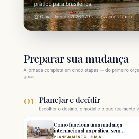
prático para brasileiros.
🏆 O mais lido de 2026
·
379 visualizações
·
12 min
Preparar sua mudança
A jornada completa em cinco etapas — do primeiro orça
guias.
01
Planejar e decidir
Escolher o destino, o modal e o que realmente va
Como funciona uma mudança
internacional na prática, sem…
PLANEJAMENTO · 8 MIN