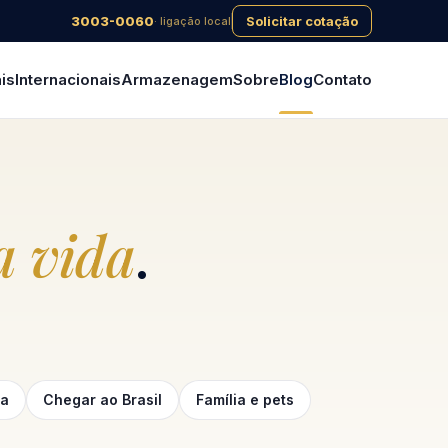
3003-0060
Solicitar cotação
· ligação local
is
Internacionais
Armazenagem
Sobre
Blog
Contato
 vida
.
ga
Chegar ao Brasil
Família e pets