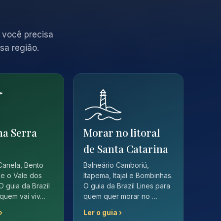
 você precisa
sa região.
na Serra
Morar no litoral
de Santa Catarina
Canela, Bento
Balneário Camboriú,
e o Vale dos
Itapema, Itajaí e Bombinhas.
O guia da Brazil
O guia da Brazil Lines para
 quem vai viv…
quem quer morar no …
›
Ler o guia ›