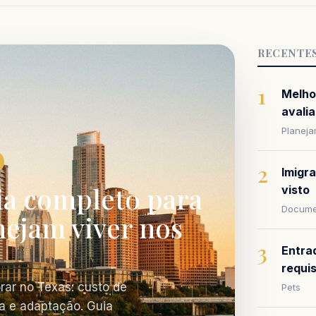
RECENTE
1
Melho
avalia
Planej
2
Imigr
ia completo para
visto
Docume
nejam viver nos
3
Entra
requi
rar no Texas: custo de
Pets
a e adaptação. Guia