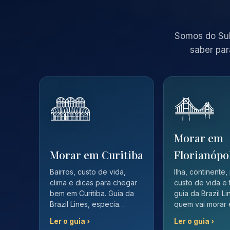
Somos do Sul
saber par
Morar em
Morar em Curitiba
Florianópo
Bairros, custo de vida,
Ilha, continente,
clima e dicas para chegar
custo de vida e 
bem em Curitiba. Guia da
guia da Brazil L
Brazil Lines, especia…
quem vai morar
Ler o guia ›
Ler o guia ›