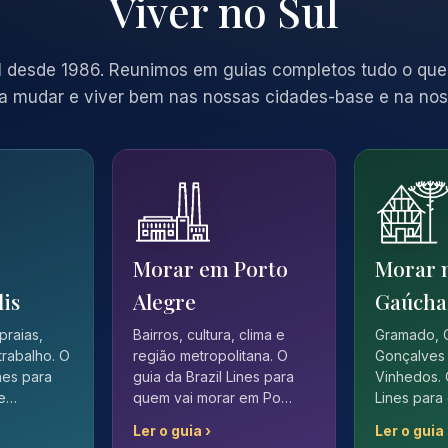
Viver no Sul
 desde 1986. Reunimos em guias completos tudo o que
a mudar e viver bem nas nossas cidades-base e na nos
Morar em Porto
Morar 
lis
Alegre
Gaúcha
 praias,
Bairros, cultura, clima e
Gramado, 
trabalho. O
região metropolitana. O
Gonçalves 
ines para
guia da Brazil Lines para
Vinhedos. 
 e…
quem vai morar em Po…
Lines para
Ler o guia ›
Ler o guia 