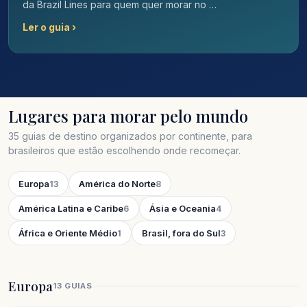
da Brazil Lines para quem quer morar no …
Ler o guia ›
Lugares para morar pelo mundo
35 guias de destino organizados por continente, para
brasileiros que estão escolhendo onde recomeçar.
Europa
América do Norte
13
8
América Latina e Caribe
Ásia e Oceania
6
4
África e Oriente Médio
Brasil, fora do Sul
1
3
Europa
13 GUIAS