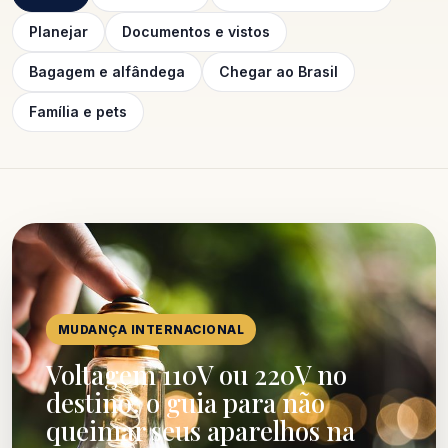
Planejar
Documentos e vistos
Bagagem e alfândega
Chegar ao Brasil
Família e pets
MUDANÇA INTERNACIONAL
Voltagem 110V ou 220V no
destino: o guia para não
queimar seus aparelhos na