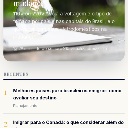
mudança
110V ou 220V? Veja a voltagem e o tipo de
tomada por país e nas capitais do Brasil, e o
que fazer com seus eletrodomésticos na
mudança.
🏆 2º mais lido de sempre
·
210 visualizações
·
7 min
RECENTES
1
Melhores países para brasileiros emigrar: como
avaliar seu destino
Planejamento
2
Imigrar para o Canadá: o que considerar além do