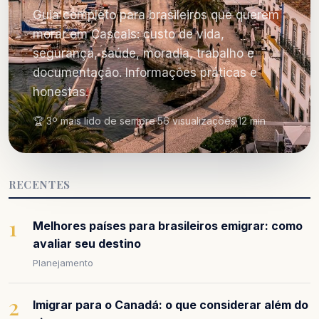
Guia completo para brasileiros que querem
morar em Cascais: custo de vida,
segurança, saúde, moradia, trabalho e
documentação. Informações práticas e
honestas.
🏆 3º mais lido de sempre
·
56 visualizações
·
12 min
RECENTES
1
Melhores países para brasileiros emigrar: como
avaliar seu destino
Planejamento
2
Imigrar para o Canadá: o que considerar além do