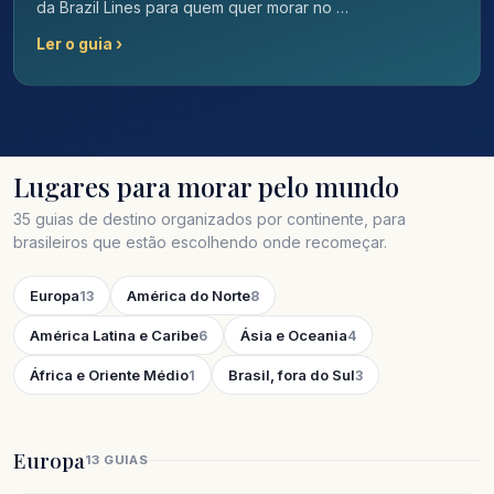
da Brazil Lines para quem quer morar no …
Ler o guia ›
Lugares para morar pelo mundo
35 guias de destino organizados por continente, para
brasileiros que estão escolhendo onde recomeçar.
Europa
América do Norte
13
8
América Latina e Caribe
Ásia e Oceania
6
4
África e Oriente Médio
Brasil, fora do Sul
1
3
Europa
13 GUIAS