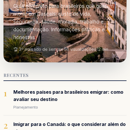
Guia completo para brasileiros que querem
morar em Cascais: custo de vida,
segurança, saúde, moradia, trabalho e
documentação. Informações práticas e
honestas.
🏆 3º mais lido de sempre
·
56 visualizações
·
12 min
RECENTES
1
Melhores países para brasileiros emigrar: como
avaliar seu destino
Planejamento
2
Imigrar para o Canadá: o que considerar além do