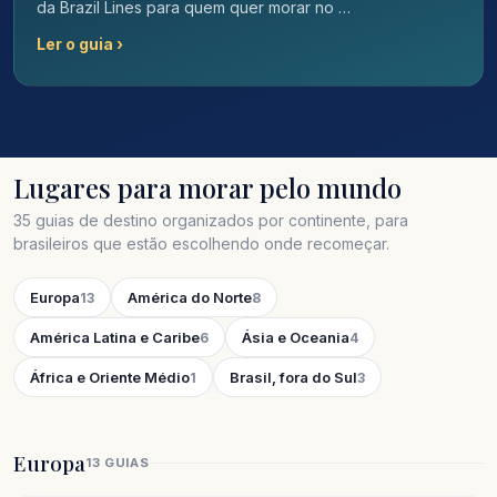
da Brazil Lines para quem quer morar no …
Ler o guia ›
Lugares para morar pelo mundo
35 guias de destino organizados por continente, para
brasileiros que estão escolhendo onde recomeçar.
Europa
América do Norte
13
8
América Latina e Caribe
Ásia e Oceania
6
4
África e Oriente Médio
Brasil, fora do Sul
1
3
Europa
13 GUIAS