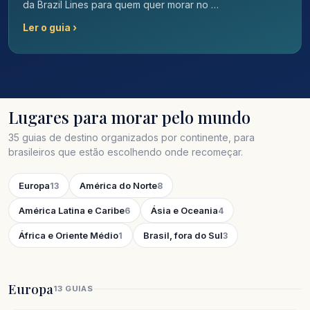
da Brazil Lines para quem quer morar no …
Ler o guia ›
Lugares para morar pelo mundo
35 guias de destino organizados por continente, para
brasileiros que estão escolhendo onde recomeçar.
Europa
América do Norte
13
8
América Latina e Caribe
Ásia e Oceania
6
4
África e Oriente Médio
Brasil, fora do Sul
1
3
Europa
13 GUIAS