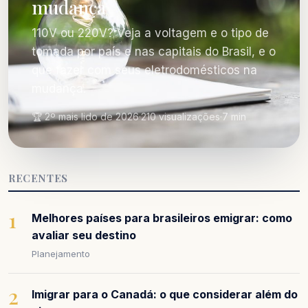
mudança
110V ou 220V? Veja a voltagem e o tipo de
tomada por país e nas capitais do Brasil, e o
que fazer com seus eletrodomésticos na
mudança.
🏆 2º mais lido de 2026
·
210 visualizações
·
7 min
RECENTES
1
Melhores países para brasileiros emigrar: como
avaliar seu destino
Planejamento
2
Imigrar para o Canadá: o que considerar além do