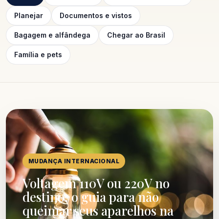
Planejar
Documentos e vistos
Bagagem e alfândega
Chegar ao Brasil
Família e pets
MUDANÇA INTERNACIONAL
Voltagem 110V ou 220V no
destino: o guia para não
queimar seus aparelhos na