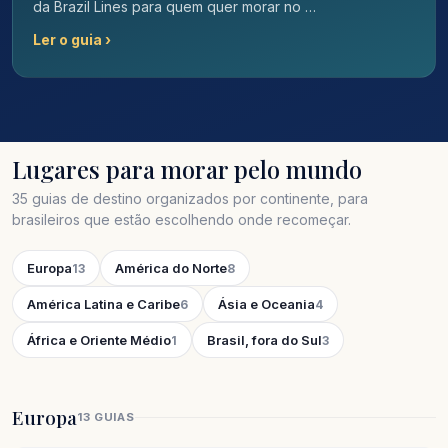
da Brazil Lines para quem quer morar no …
Ler o guia ›
Lugares para morar pelo mundo
35 guias de destino organizados por continente, para
brasileiros que estão escolhendo onde recomeçar.
Europa
América do Norte
13
8
América Latina e Caribe
Ásia e Oceania
6
4
África e Oriente Médio
Brasil, fora do Sul
1
3
Europa
13 GUIAS