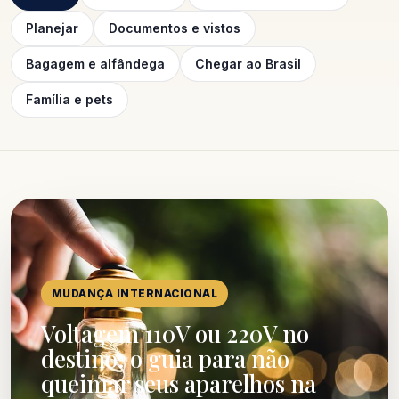
Planejar
Documentos e vistos
Bagagem e alfândega
Chegar ao Brasil
Família e pets
MUDANÇA INTERNACIONAL
Voltagem 110V ou 220V no
destino: o guia para não
queimar seus aparelhos na