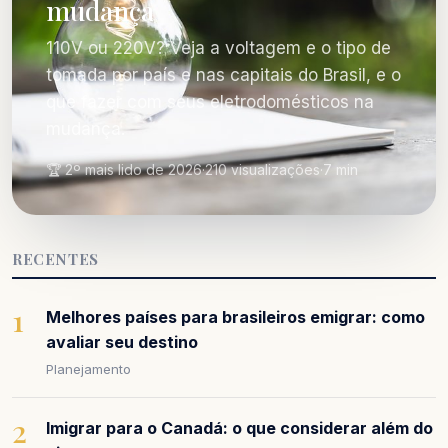
mudança
110V ou 220V? Veja a voltagem e o tipo de
tomada por país e nas capitais do Brasil, e o
que fazer com seus eletrodomésticos na
mudança.
🏆 2º mais lido de 2026
·
210 visualizações
·
7 min
RECENTES
1
Melhores países para brasileiros emigrar: como
avaliar seu destino
Planejamento
2
Imigrar para o Canadá: o que considerar além do