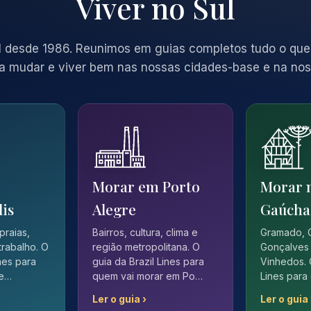
Viver no Sul
 desde 1986. Reunimos em guias completos tudo o que
a mudar e viver bem nas nossas cidades-base e na nos
Morar em Porto
Morar 
lis
Alegre
Gaúcha
 praias,
Bairros, cultura, clima e
Gramado, 
trabalho. O
região metropolitana. O
Gonçalves 
ines para
guia da Brazil Lines para
Vinhedos. 
 e…
quem vai morar em Po…
Lines para
Ler o guia ›
Ler o guia 