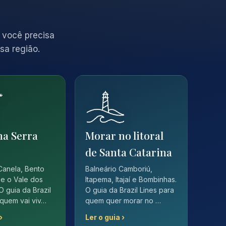
 você precisa
sa região.
na Serra
Morar no litoral
de Santa Catarina
Canela, Bento
Balneário Camboriú,
e o Vale dos
Itapema, Itajaí e Bombinhas.
O guia da Brazil
O guia da Brazil Lines para
 quem vai viv…
quem quer morar no …
›
Ler o guia ›