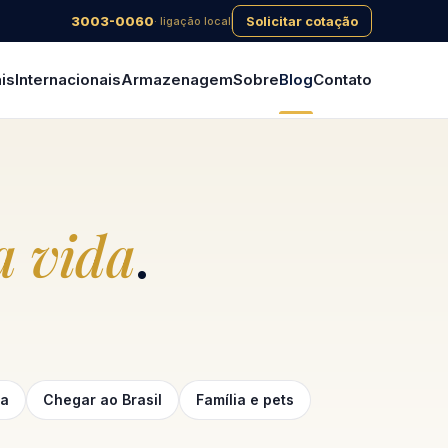
3003-0060
Solicitar cotação
· ligação local
is
Internacionais
Armazenagem
Sobre
Blog
Contato
 vida
.
ga
Chegar ao Brasil
Família e pets