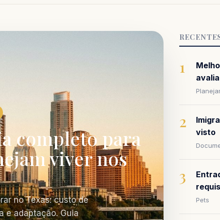
RECENTE
1
Melho
avalia
Planej
2
Imigr
ia completo para
visto
Docume
nejam viver nos
3
Entra
requi
rar no Texas: custo de
Pets
a e adaptação. Guia