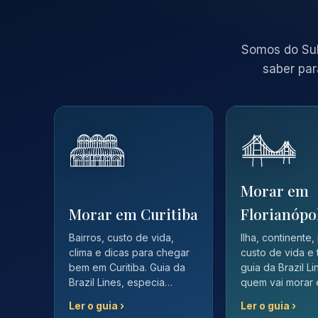
Somos do Sul
saber par
Morar em
Morar em Curitiba
Florianópo
Bairros, custo de vida,
Ilha, continente,
clima e dicas para chegar
custo de vida e 
bem em Curitiba. Guia da
guia da Brazil L
Brazil Lines, especia…
quem vai morar
Ler o guia ›
Ler o guia ›