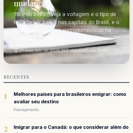
mudança
110V ou 220V? Veja a voltagem e o tipo de
tomada por país e nas capitais do Brasil, e o
que fazer com seus eletrodomésticos na
mudança.
🏆 2º mais lido de 2026
·
267 visualizações
·
7 min
RECENTES
1
Melhores países para brasileiros emigrar: como
avaliar seu destino
Planejamento
2
Imigrar para o Canadá: o que considerar além do