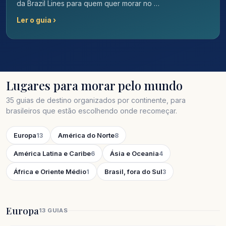
da Brazil Lines para quem quer morar no …
Ler o guia ›
Lugares para morar pelo mundo
35 guias de destino organizados por continente, para
brasileiros que estão escolhendo onde recomeçar.
Europa
América do Norte
13
8
América Latina e Caribe
Ásia e Oceania
6
4
África e Oriente Médio
Brasil, fora do Sul
1
3
Europa
13 GUIAS