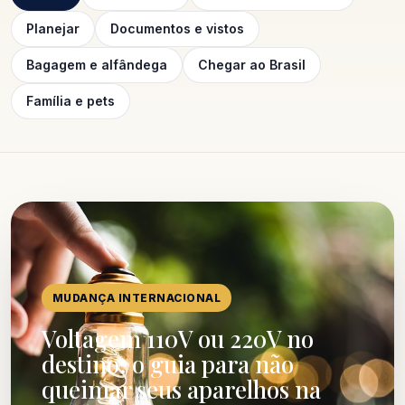
Planejar
Documentos e vistos
Bagagem e alfândega
Chegar ao Brasil
Família e pets
MUDANÇA INTERNACIONAL
Voltagem 110V ou 220V no
destino: o guia para não
queimar seus aparelhos na