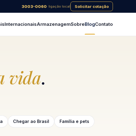
3003-0060
Solicitar cotação
· ligação local
is
Internacionais
Armazenagem
Sobre
Blog
Contato
 vida
.
ga
Chegar ao Brasil
Família e pets