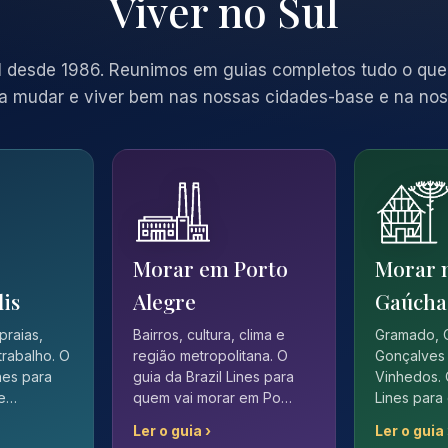
Viver no Sul
 desde 1986. Reunimos em guias completos tudo o que
a mudar e viver bem nas nossas cidades-base e na nos
Morar em Porto
Morar 
lis
Alegre
Gaúcha
 praias,
Bairros, cultura, clima e
Gramado, 
trabalho. O
região metropolitana. O
Gonçalves 
ines para
guia da Brazil Lines para
Vinhedos. 
 e…
quem vai morar em Po…
Lines para
Ler o guia ›
Ler o guia 