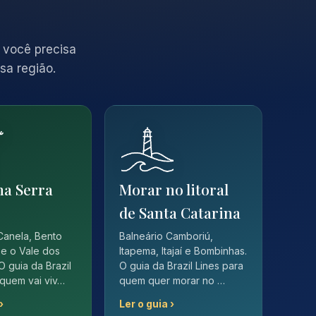
 você precisa
sa região.
na Serra
Morar no litoral
de Santa Catarina
Canela, Bento
Balneário Camboriú,
e o Vale dos
Itapema, Itajaí e Bombinhas.
O guia da Brazil
O guia da Brazil Lines para
 quem vai viv…
quem quer morar no …
›
Ler o guia ›