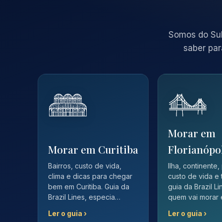
Somos do Sul
saber par
Morar em
Morar em Curitiba
Florianópo
Bairros, custo de vida,
Ilha, continente,
clima e dicas para chegar
custo de vida e 
bem em Curitiba. Guia da
guia da Brazil L
Brazil Lines, especia…
quem vai morar
Ler o guia ›
Ler o guia ›