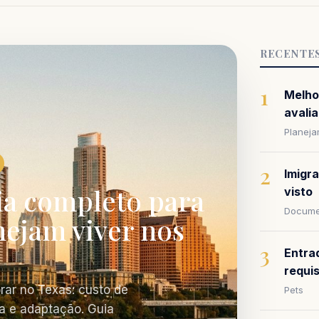
RECENTE
1
Melho
avalia
Planej
2
Imigr
ia completo para
visto
Docume
nejam viver nos
3
Entra
requi
rar no Texas: custo de
Pets
a e adaptação. Guia