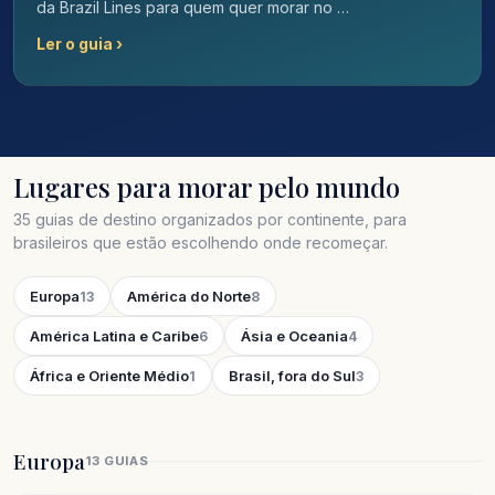
da Brazil Lines para quem quer morar no …
Ler o guia ›
Lugares para morar pelo mundo
35 guias de destino organizados por continente, para
brasileiros que estão escolhendo onde recomeçar.
Europa
América do Norte
13
8
América Latina e Caribe
Ásia e Oceania
6
4
África e Oriente Médio
Brasil, fora do Sul
1
3
Europa
13 GUIAS