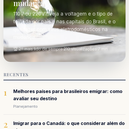
mudança
110V ou 220V? Veja a voltagem e o tipo de
tomada por país e nas capitais do Brasil, e o
que fazer com seus eletrodomésticos na
mudança.
🏆 2º mais lido de sempre
·
210 visualizações
·
7 min
RECENTES
1
Melhores países para brasileiros emigrar: como
avaliar seu destino
Planejamento
2
Imigrar para o Canadá: o que considerar além do