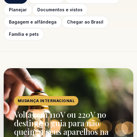
Planejar
Documentos e vistos
Bagagem e alfândega
Chegar ao Brasil
Família e pets
MUDANÇA INTERNACIONAL
Voltagem 110V ou 220V no
destino: o guia para não
queimar seus aparelhos na