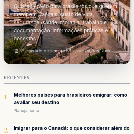
Guia completo para brasileiros que querem
morar em Cascais: custo de vida,
segurança, saúde, moradia, trabalho e
documentação. Informações práticas e
honestas.
🏆 3º mais lido de sempre
·
56 visualizações
·
12 min
RECENTES
1
Melhores países para brasileiros emigrar: como
avaliar seu destino
Planejamento
2
Imigrar para o Canadá: o que considerar além do