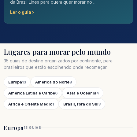
da Brazil Lines para quem quer morar no …
Ler o guia ›
Lugares para morar pelo mundo
35 guias de destino organizados por continente, para
brasileiros que estão escolhendo onde recomeçar.
Europa
América do Norte
13
8
América Latina e Caribe
Ásia e Oceania
6
4
África e Oriente Médio
Brasil, fora do Sul
1
3
Europa
13 GUIAS